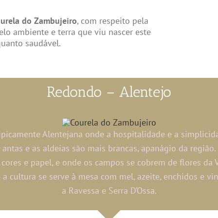
ourela do Zambujeiro
, com respeito pela
pelo ambiente e terra que viu nascer este
quanto saudável.
Redondo – Alentejo
picamente Alentejana onde a hospitalidade e a simplicid
antas e as aldeias são mais brancas, apanágio da região.
cores e papel, e onde os campos se cobrem de flores da Vi
 a cultura se serve à mesa com mel, azeite, enchidos e v
a Ravessa e Serra D’Ossa.