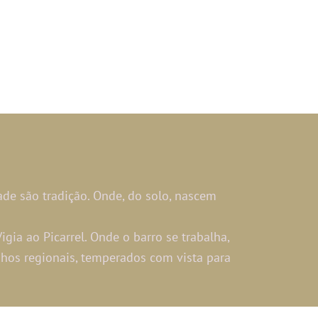
ade são tradição. Onde, do solo, nascem
gia ao Picarrel. Onde o barro se trabalha,
inhos regionais, temperados com vista para