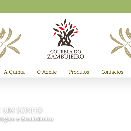
A Quinta
O Azeite
Produtos
Contactos
E UM SONHO
ógico e Biodinâmico