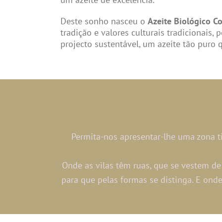
Deste sonho nasceu o
Azeite Biológico C
tradição e valores culturais tradicionais, 
projecto sustentável, um azeite tão puro 
Permita-nos apresentar-lhe uma zona ti
Onde as vilas têm ruas, que se vestem de 
para que pelas formas se distinga. E onde