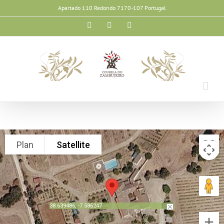
Skip
Apartado 110 Redondo 7170-107 Portugal
to
Facebook
X
Email
content
Plan
Satellite
38.639486, -7.586247