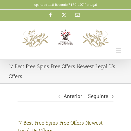
Skip
Apartado 110 Redondo 7170-107 Portugal
to
Facebook
X
Email
content
“7 Best Free Spins Free Offers Newest Legal Us
Offers
Anterior
Seguinte
“7 Best Free Spins Free Offers Newest
Legal Us Offers