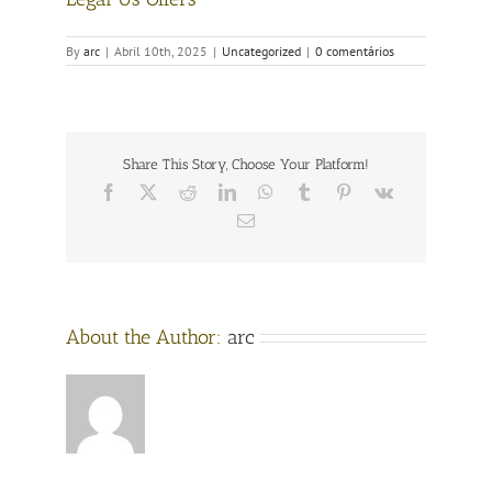
By
arc
|
Abril 10th, 2025
|
Uncategorized
|
0 comentários
Share This Story, Choose Your Platform!
Facebook
X
Reddit
LinkedIn
WhatsApp
Tumblr
Pinterest
Vk
Email
About the Author:
arc