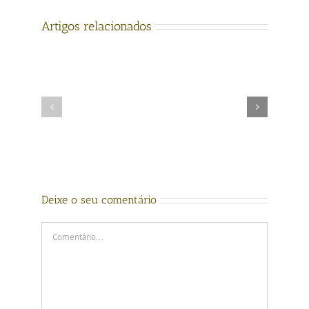
Top
Artigos relacionados
Slot
Machines
To
Be
Able
Ultimate
To
Tricks
Play
&
&
Strategies
Win
To
Online
Winning
For
Actual
Money
Deixe o seu comentário
In
2025
Comment