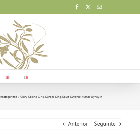
Facebook
X
Email
ncategorized
Glory Casino Giriş, Güncel Giriş, Kayıt Güvenle Kumar Oynayın
Anterior
Seguinte