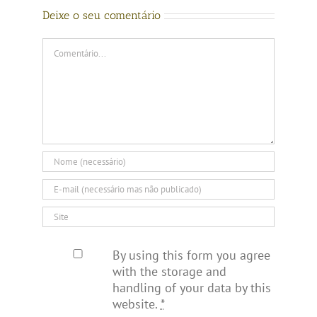
Deixe o seu comentário
Comment
By using this form you agree
with the storage and
handling of your data by this
website.
*