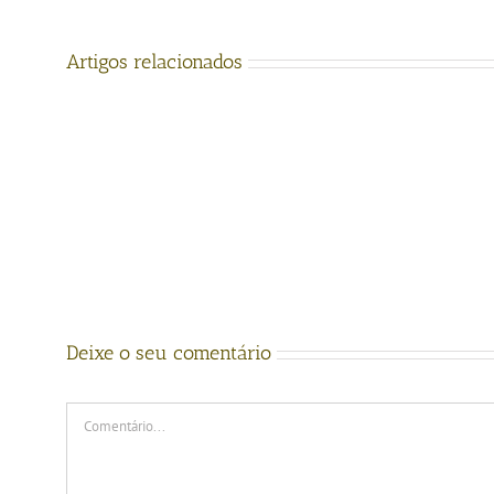
Artigos relacionados
Top
Slot
Machines
To
Be
Able
Ultim
To
Trick
Play
&
&
Strat
Win
To
Online
Winn
For
Actual
Money
Deixe o seu comentário
In
2025
Comment