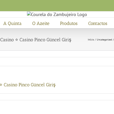
A Quinta
O Azeite
Produtos
Contactos
 Casino ⭐️ Casino Pinco Güncel Giriş
Início
Uncategorized
⭐️ Casino Pinco Güncel Giriş