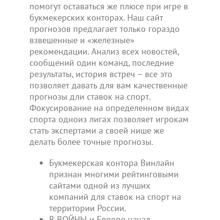
помогут оставаться же плюсе при игре в
букмекерских конторах. Наш сайт
прогнозов предлагает только гораздо
взвешенные и «железные»
рекомендации. Анализ всех новостей,
сообщений один команд, последние
результаты, история встреч – все это
позволяет давать для вам качественные
прогнозы дли ставок на спорт.
Фокусирование на определенном видах
спорта одноиз лигах позволяет игрокам
стать экспертами а своей нише же
делать более точные прогнозы.
Букмекерская контора Винлайн
признан многими рейтинговыми
сайтами одной из лучших
компаний для ставок на спорт на
территории России.
В ВОЙНЫ и Европе начал