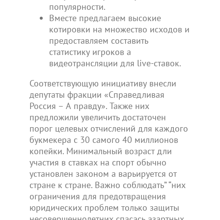
популярности.
Вместе предлагаем высокие
котировки на множество исходов и
предоставляем составить
статистику игроков а
видеотрансляции для live-ставок.
Соответствующую инициативу внесли
депутаты фракции «Справедливая
Россия – А правду». Также них
предложили увеличить достаточен
порог целевых отчислений для каждого
букмекера с 30 самого 40 миллионов
копейки. Минимальный возраст дли
участия в ставках на спорт обычно
установлен законом а варьируется от
стране к стране. Важно соблюдать” “них
ограничения для предотвращения
юридических проблем только защиты
несовершеннолетних спасась азартных