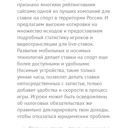
признано многими рейтинговыми
сайтами одной из лучших компаний для
ставок на спорт в территории России. И
предлагаем высокие котировки на
множество исходов и предоставляем
подробный статистику игроков и
видеотрансляции для live-ставок.
Развитие мобильных и носимых
технологий делает ставки на спорт еще
более доступными и удобными.
Носимые устройства, такие только
умные часы, позволят делать ставки
непосредственных с запястья, только
добавит удобства и скорости в процесс
игры. Игроки может быть осведомлены
об налоговых обязательствах же
правильно декларировать твои доходы,
чтобы отказаться юридических проблем.