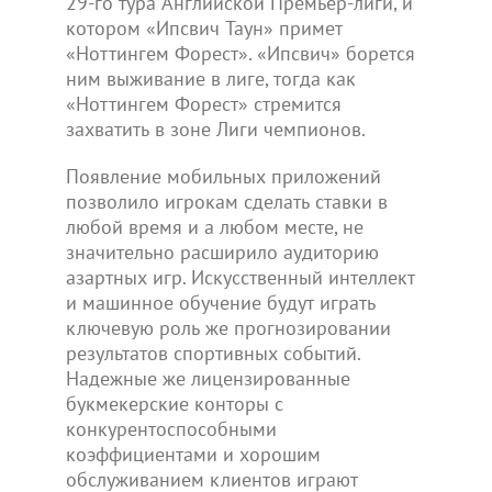
29-го тура Английской Премьер-лиги, и
котором «Ипсвич Таун» примет
«Ноттингем Форест». «Ипсвич» борется
ним выживание в лиге, тогда как
«Ноттингем Форест» стремится
захватить в зоне Лиги чемпионов.
Появление мобильных приложений
позволило игрокам сделать ставки в
любой время и а любом месте, не
значительно расширило аудиторию
азартных игр. Искусственный интеллект
и машинное обучение будут играть
ключевую роль же прогнозировании
результатов спортивных событий.
Надежные же лицензированные
букмекерские конторы с
конкурентоспособными
коэффициентами и хорошим
обслуживанием клиентов играют