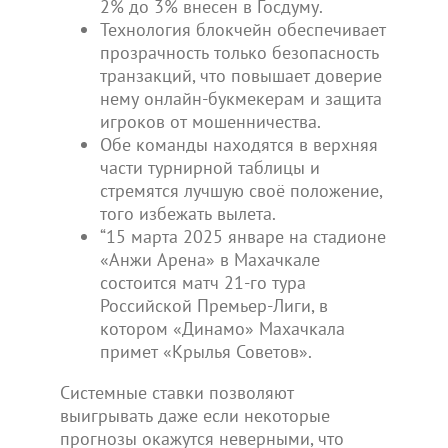
2% до 3% внесен в Госдуму.
Технология блокчейн обеспечивает
прозрачность только безопасность
транзакций, что повышает доверие
нему онлайн-букмекерам и защита
игроков от мошенничества.
Обе команды находятся в верхняя
части турнирной таблицы и
стремятся лучшую своё положение,
того избежать вылета.
“15 марта 2025 январе на стадионе
«Анжи Арена» в Махачкале
состоится матч 21-го тура
Российской Премьер-Лиги, в
котором «Динамо» Махачкала
примет «Крылья Советов».
Системные ставки позволяют
выигрывать даже если некоторые
прогнозы окажутся неверными, что