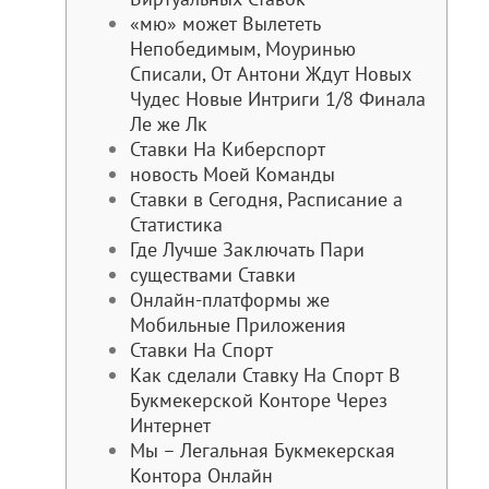
«мю» может Вылететь
Непобедимым, Моуринью
Списали, От Антони Ждут Новых
Чудес Новые Интриги 1/8 Финала
Ле же Лк
Ставки На Киберспорт
новость Моей Команды
Ставки в Сегодня, Расписание а
Статистика
Где Лучше Заключать Пари
существами Ставки
Онлайн-платформы же
Мобильные Приложения
Ставки На Спорт
Как сделали Ставку На Спорт В
Букмекерской Конторе Через
Интернет
Мы – Легальная Букмекерская
Контора Онлайн