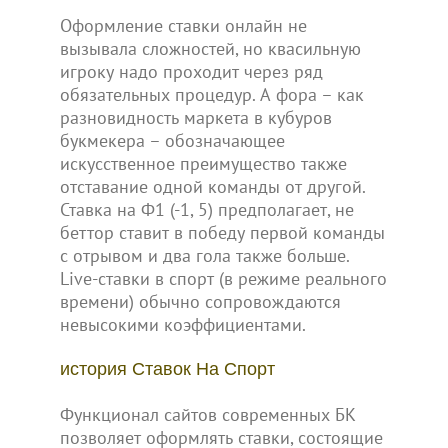
Оформление ставки онлайн не
вызывала сложностей, но квасильную
игроку надо проходит через ряд
обязательных процедур. А фора – как
разновидность маркета в кубуров
букмекера – обозначающее
искусственное преимущество также
отставание одной команды от другой.
Ставка на Ф1 (-1, 5) предполагает, не
беттор ставит в победу первой команды
с отрывом и два гола также больше.
Live-ставки в спорт (в режиме реального
времени) обычно сопровождаются
невысокими коэффициентами.
история Ставок На Спорт
Функционал сайтов современных БК
позволяет оформлять ставки, состоящие