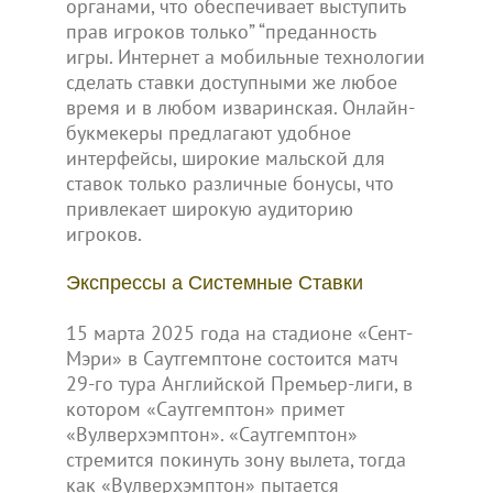
органами, что обеспечивает выступить
прав игроков только” “преданность
игры. Интернет а мобильные технологии
сделать ставки доступными же любое
время и в любом изваринская. Онлайн-
букмекеры предлагают удобное
интерфейсы, широкие мальской для
ставок только различные бонусы, что
привлекает широкую аудиторию
игроков.
Экспрессы а Системные Ставки
15 марта 2025 года на стадионе «Сент-
Мэри» в Саутгемптоне состоится матч
29-го тура Английской Премьер-лиги, в
котором «Саутгемптон» примет
«Вулверхэмптон». «Саутгемптон»
стремится покинуть зону вылета, тогда
как «Вулверхэмптон» пытается