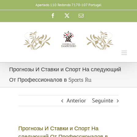
Skip
Apartado 110 Redondo 7170-107 Portugal
to
Facebook
X
Email
content
Прогнозы И Ставки и Спорт На следующий
От Профессионалов в Sports Ru
Anterior
Seguinte
Прогнозы И Ставки и Спорт На
следующий От Профессионалов в