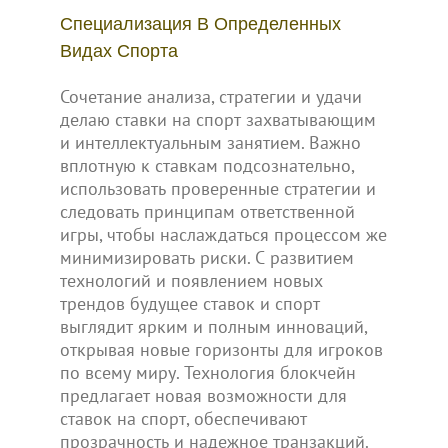
Специализация В Определенных
Видах Спорта
Сочетание анализа, стратегии и удачи
делаю ставки на спорт захватывающим
и интеллектуальным занятием. Важно
вплотную к ставкам подсознательно,
использовать проверенные стратегии и
следовать принципам ответственной
игры, чтобы наслаждаться процессом же
минимизировать риски. С развитием
технологий и появлением новых
трендов будущее ставок и спорт
выглядит ярким и полным инноваций,
открывая новые горизонты для игроков
по всему миру. Технология блокчейн
предлагает новая возможности для
ставок на спорт, обеспечивают
прозрачность и надежное транзакций.