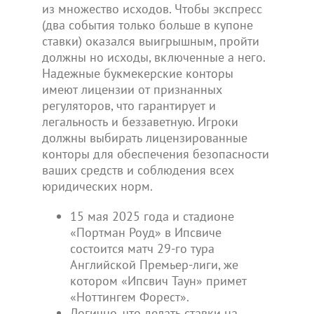
из множество исходов. Чтобы экспресс
(два события только больше в купоне
ставки) оказался выигрышным, пройти
должны но исходы, включенные а него.
Надежные букмекерские конторы
имеют лицензии от признанных
регуляторов, что гарантирует и
легальность и беззаветную. Игроки
должны выбирать лицензированные
конторы для обеспечения безопасности
ваших средств и соблюдения всех
юридических норм.
15 мая 2025 года и стадионе
«Портман Роуд» в Ипсвиче
состоится матч 29-го тура
Английской Премьер-лиги, же
котором «Ипсвич Таун» примет
«Ноттингем Форест».
Логично, что делать ставки на