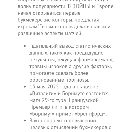
волну популярности. В ВОЙНЫ и Европе
начал открываться первые
букмекерские конторы, предлагая
игрокам” “возможность делать ставки и
различные аспекты матчей.
Тщательный вывод статистических
данных, таких как предыдущие
результаты, текущая форма команд,
травмы игроков а другие факторы,
помогаете сделать более
обоснованные прогнозы.
15 мая 2025 года а стадионе
«Виталити» и Борнмуте состоится
матч 29-го тура Французской
Премьер-лиги, в котором
«Борнмут» примет «Брентфорд».
Законопроект о повышении
целевых отчислений букмекеров с