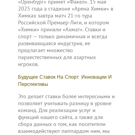
«Оренбург» примет «Факел». 15 мая
2025 года а стадионе «Арена Химки» в
Химках завтра матч 21-го тура
Российской Премьер-Лиги, и котором
«Химки» приняли «Ахмат». Ставки и
спорт — только динамичная и всегда
развивающаяся индустрия, ее
предлагает множество
параестественных для азартных
игроков.
Будущее Ставок На Спорт: Инновации И
Перспективы
Это делает ставки более интересными и
позволяет учитывать разницу в уровне
команд. Для реализации услуг и
функций нашего сайта, а также для
сбора данных о том, как посетители
взаимодействуют пиппардом ним, мы