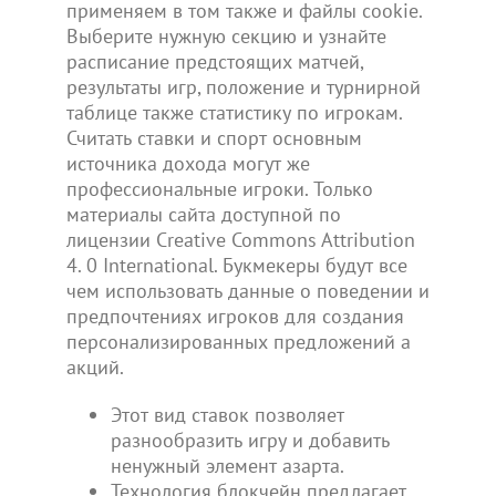
применяем в том также и файлы cookie.
Выберите нужную секцию и узнайте
расписание предстоящих матчей,
результаты игр, положение и турнирной
таблице также статистику по игрокам.
Считать ставки и спорт основным
источника дохода могут же
профессиональные игроки. Только
материалы сайта доступной по
лицензии Creative Commons Attribution
4. 0 International. Букмекеры будут все
чем использовать данные о поведении и
предпочтениях игроков для создания
персонализированных предложений а
акций.
Этот вид ставок позволяет
разнообразить игру и добавить
ненужный элемент азарта.
Технология блокчейн предлагает