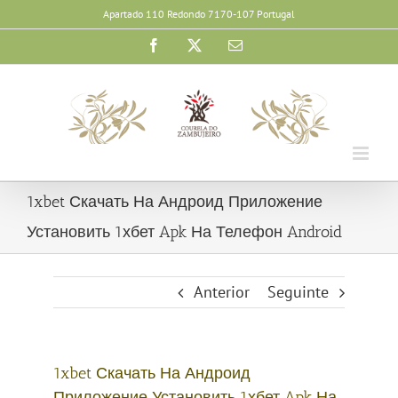
Skip
Apartado 110 Redondo 7170-107 Portugal
to
Facebook
X
Email
content
1xbet Скачать На Андроид Приложение
Установить 1хбет Apk На Телефон Android
Anterior
Seguinte
1xbet Скачать На Андроид
Приложение Установить 1хбет Apk На