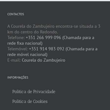
CONTACTOS
A Courela do Zambujeiro encontra-se situada a 3
km do centro do Redondo.
Telefone:
+351 266 999 096 (Chamada para a
rede fixa nacional)
Telemóvel:
+351 914 983 092 (Chamada para a
rede móvel nacional)
E-mail:
Courela do Zambujeiro
INFORMAÇÕES
Política de Privacidade
Política de Cookies