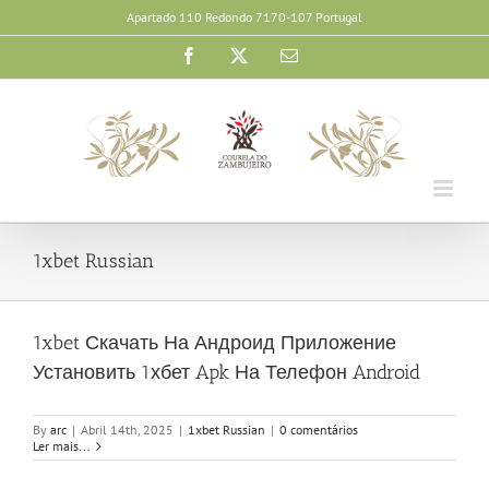
Skip
Apartado 110 Redondo 7170-107 Portugal
to
Facebook
X
Email
content
1xbet Russian
1xbet Скачать На Андроид Приложение
Установить 1хбет Apk На Телефон Android
By
arc
|
Abril 14th, 2025
|
1xbet Russian
|
0 comentários
Ler mais...