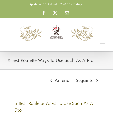
Skip
Apartado 110 Redondo 7170-107 Portugal
to
Facebook
X
Email
content
5 Best Roulette Ways To Use Such As A Pro
Anterior
Seguinte
5 Best Roulette Ways To Use Such As A
Pro