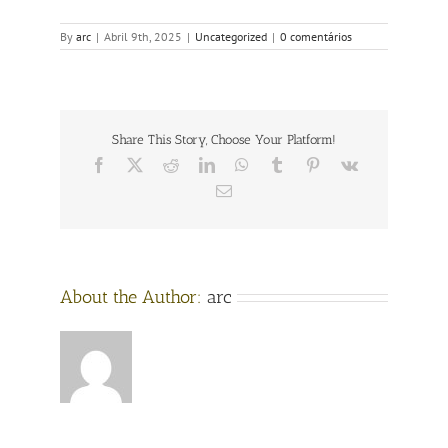
By
arc
|
Abril 9th, 2025
|
Uncategorized
|
0 comentários
Share This Story, Choose Your Platform!
Facebook
X
Reddit
LinkedIn
WhatsApp
Tumblr
Pinterest
Vk
Email
About the Author:
arc