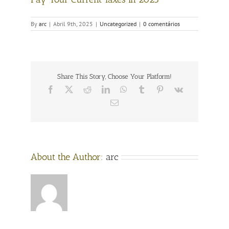
By
arc
|
Abril 9th, 2025
|
Uncategorized
|
0 comentários
Share This Story, Choose Your Platform!
Facebook
X
Reddit
LinkedIn
WhatsApp
Tumblr
Pinterest
Vk
Email
About the Author:
arc