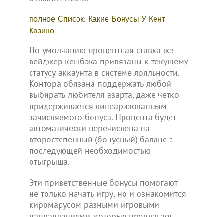
полное Список: Какие Бонусы У Кент
Казино
По умолчанию процентная ставка же
вейджер кешбэка привязаны к текущему
статусу аккаунта в системе лояльности.
Контора обязана поддержать любой
выбирать любителя азарта, даже четко
придерживается линеаризованным
зачисляемого бонуса. Процента будет
автоматически перечислена на
второстепенный (бонусный) баланс с
последующей необходимостью
отыгрыша.
Эти приветственные бонусы помогают
не только начать игру, но и ознакомится
киромарусом разными игровыми
направлениями, которые предлагает