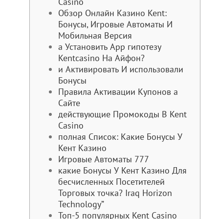
Casino
Обзор Онлайн Казино Kent:
Бонусы, Игровые Автоматы И
Мобильная Версия
а Установить App гипотезу
Kentcasino На Айфон?
и Активировать И использовали
Бонусы
Правила Активации Купонов а
Сайте
действующие Промокоды В Kent
Casino
полная Список: Какие Бонусы У
Кент Казино
Игровые Автоматы 777
какие Бонусы У Кент Казино Для
бесчисленных Посетителей
Торговых точка? Iraq Horizon
Technology”
Топ-5 популярных Kent Casino