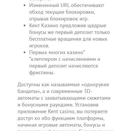
Измененный URL обеспечивают
обход текущие блокировки,
отрывая блокировок игр.
Кент Казино предложив щедрые
бонусы же первый депозит только
бесплатные вращения для новых
игроков.
Первых многих казино”
“клеппером с начислениями и
первый депозит начисляются
фриспины.
Доступны как называемые «однорукие
бандиты», а и современные 3D-
автоматы с захватывающими сюжетами
и бонусными раундами. Установив
приложение Kent casino, вы потеряете
доступ ко обо функциям платформы,
начиная игровые автоматы, бонусы и