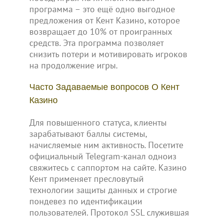
программа – это ещё одно выгодное
предложения от Кент Казино, которое
возвращает до 10% от проигранных
средств. Эта программа позволяет
снизить потери и мотивировать игроков
на продолжение игры.
Часто Задаваемые вопросов О Кент
Казино
Для повышенного статуса, клиенты
зарабатывают баллы системы,
начисляемые ним активность. Посетите
официальный Telegram-канал одноиз
свяжитесь с саппортом на сайте. Казино
Кент применяет пресловутый
технологии защиты данных и строгие
пондевез по идентификации
пользователей. Протокол SSL служившая