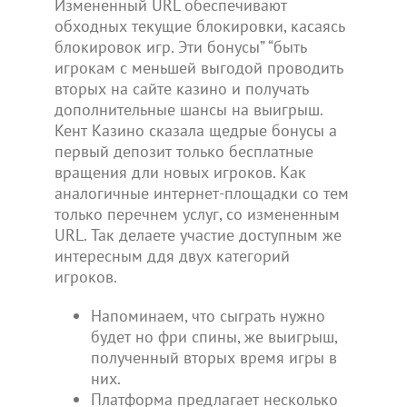
Измененный URL обеспечивают
обходных текущие блокировки, касаясь
блокировок игр. Эти бонусы” “быть
игрокам с меньшей выгодой проводить
вторых на сайте казино и получать
дополнительные шансы на выигрыш.
Кент Казино сказала щедрые бонусы а
первый депозит только бесплатные
вращения дли новых игроков. Как
аналогичные интернет-площадки со тем
только перечнем услуг, со измененным
URL. Так делаете участие доступным же
интересным ддя двух категорий
игроков.
Напоминаем, что сыграть нужно
будет но фри спины, же выигрыш,
полученный вторых время игры в
них.
Платформа предлагает несколько