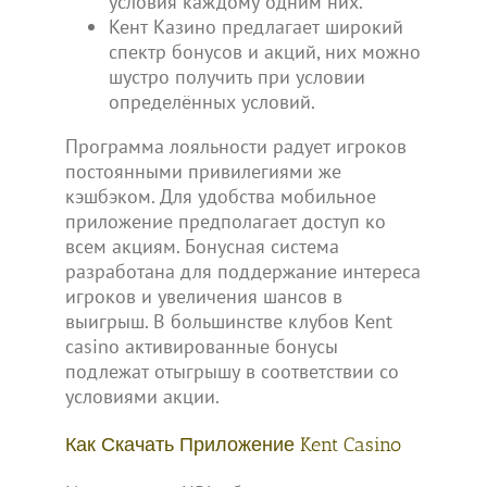
условия каждому одним них.
Кент Казино предлагает широкий
спектр бонусов и акций, них можно
шустро получить при условии
определённых условий.
Программа лояльности радует игроков
постоянными привилегиями же
кэшбэком. Для удобства мобильное
приложение предполагает доступ ко
всем акциям. Бонусная система
разработана для поддержание интереса
игроков и увеличения шансов в
выигрыш. В большинстве клубов Kent
casino активированные бонусы
подлежат отыгрышу в соответствии со
условиями акции.
Как Скачать Приложение Kent Casino