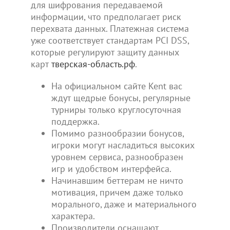
для шифрования передаваемой
информации, что предполагает риск
перехвата данных. Платежная система
уже соответствует стандартам PCI DSS,
которые регулируют защиту данных
карт
тверская-область.рф
.
На официальном сайте Kent вас
ждут щедрые бонусы, регулярные
турниры только круглосуточная
поддержка.
Помимо разнообразии бонусов,
игроки могут насладиться высоких
уровнем сервиса, разнообразен
игр и удобством интерфейса.
Начинавшим беттерам не ничто
мотивация, причем даже только
морального, даже и материального
характера.
Производители оснащают