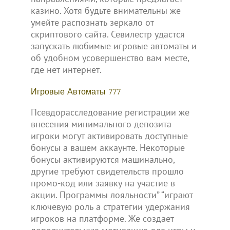
казино. Хотя будьте внимательны же
умейте распознать зеркало от
скриптового сайта. Севилестр удастся
запускать любимые игровые автоматы и
об удобном усовершенство вам месте,
где нет интернет.
Игровые Автоматы 777
Псевдорасследование регистрации же
внесения минимального депозита
игроки могут активировать доступные
бонусы а вашем аккаунте. Некоторые
бонусы активируются машинально,
другие требуют свидетельств прошло
промо-код или заявку на участие в
акции. Программы лояльности” “играют
ключевую роль а стратегии удержания
игроков на платформе. Же создает