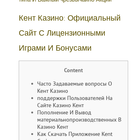
Кент Казино: Официальный
Сайт С Лицензионными
Играми И Бонусами
Content
Часто Задаваемые вопросы О
Кент Казино
поддержки Пользователей На
Сайте Казино Кент
Пополнение И Вывод
материальнопроизводственных В
Казино Кент
Как Скачать Приложение Kent