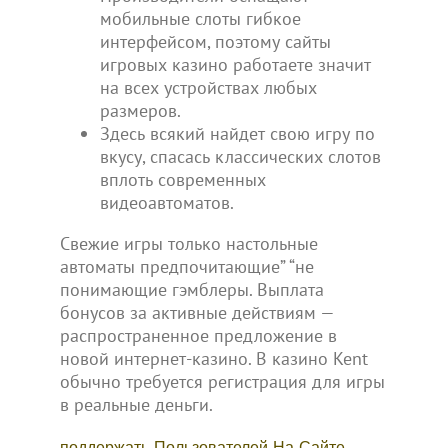
мобильные слоты гибкое
интерфейсом, поэтому сайты
игровых казино работаете значит
на всех устройствах любых
размеров.
Здесь всякий найдет свою игру по
вкусу, спасась классических слотов
вплоть современных
видеоавтоматов.
Свежие игры только настольные
автоматы предпочитающие” “не
понимающие гэмблеры. Выплата
бонусов за активные действиям —
распространенное предложение в
новой интернет-казино. В казино Kent
обычно требуется регистрация для игры
в реальные деньги.
поддержать Пользователей На Сайте