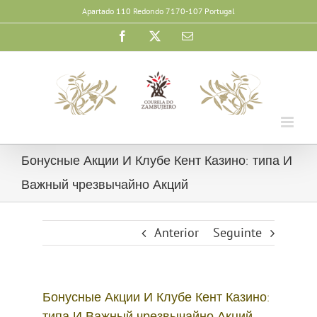
Skip
Apartado 110 Redondo 7170-107 Portugal
to
Facebook
X
Email
content
Бонусные Акции И Клубе Кент Казино: типа И
Важный чрезвычайно Акций
Anterior
Seguinte
Бонусные Акции И Клубе Кент Казино:
типа И Важный чрезвычайно Акций