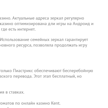
зино. Актуальные адреса зеркал регулярно
 казино оптимизирована дли игры на Андроид и
где есть интернет.
 Использование семейных зеркал гарантирует
новного ресурса, позволяла продолжать игру
 только Пиастрикс обеспечивают бесперебойную
кого перевода. Этот этап бесплатный, но
я в ставках.
томатов по онлайн казино Kent.