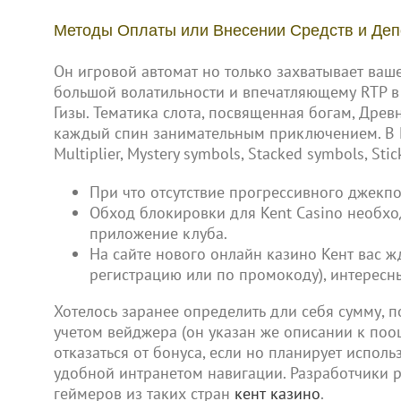
Методы Оплаты или Внесении Средств и Депо
Он игровой автомат но только захватывает ва
большой волатильности и впечатляющему RTP в 9
Гизы. Тематика слота, посвященная богам, Древ
каждый спин занимательным приключением. В Net
Multiplier, Mystery symbols, Stacked symbols, Stic
При что отсутствие прогрессивного джекп
Обход блокировки для Kent Casino необход
приложение клуба.
На сайте нового онлайн казино Кент вас 
регистрацию или по промокоду), интересн
Хотелось заранее определить дли себя сумму, п
учетом вейджера (он указан же описании к по
отказаться от бонуса, если но планирует испо
удобной интранетом навигации. Разработчики 
геймеров из таких стран
кент казино
.