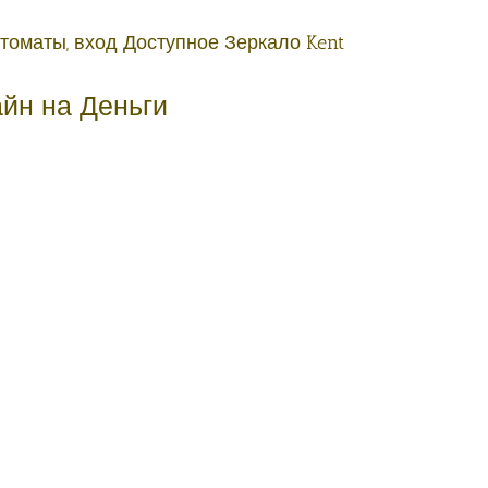
томаты, вход Доступное Зеркало Kent
йн на Деньги