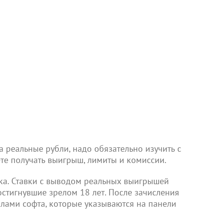
 реальные рубли, надо обязательно изучить с
те получать выигрыш, лимиты и комиссии.
ка. Ставки с выводом реальных выигрышей
стигнувшие зрелом 18 лет. После зачисления
илами софта, которые указываются на панели