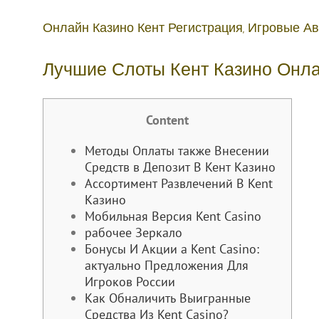
Онлайн Казино Кент Регистрация, Игровые Ав
Лучшие Слоты Кент Казино Онла
Content
Методы Оплаты также Внесении
Средств в Депозит В Кент Казино
Ассортимент Развлечений В Kent
Казино
Мобильная Версия Kent Casino
рабочее Зеркало
Бонусы И Акции а Kent Casino:
актуально Предложения Для
Игроков России
Как Обналичить Выигранные
Средства Из Kent Casino?