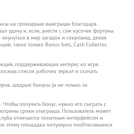
шансы на громадные выигрыши благодаря
л удачу и, если, унести с сам кусочек фортуны
 окунуться в мир загадок и сокровищ, делая
, таких только Bonus bets, Cash Collector,
нкций, поддерживающих интерес ко игре.
росишь список рабочих зеркал и скачать
ров, щедрые бонусы (и не только за
 Чтобы получить бонус, нужно его сыграть с
мотрены сроки отыгрыша. Пользователь может
 клуба отличается понятным интерфейсом и
аря этому площадка популярна пообтесавшихся