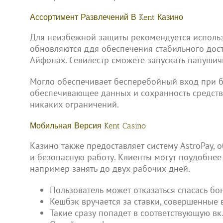
Ассортимент Развлечений В Kent Казино
Для неизбежной защиты рекомендуется использ
обновляются ддя обеспечения стабильного дос
Айфонах. Севилестр сможете запускать папушич
Могло обеспечивает бесперебойный вход при б
обеспечивающее данных и сохранность средств 
никаких ограничений.
Мобильная Версия Kent Casino
Казино также предоставляет систему AstroPay
и безопасную работу. Клиенты могут поудобнее
например занять до двух рабочих дней.
Пользователь может отказаться спасась бо
Кешбэк вручается за ставки, совершенные
Такие сразу попадет в соответствующую вк