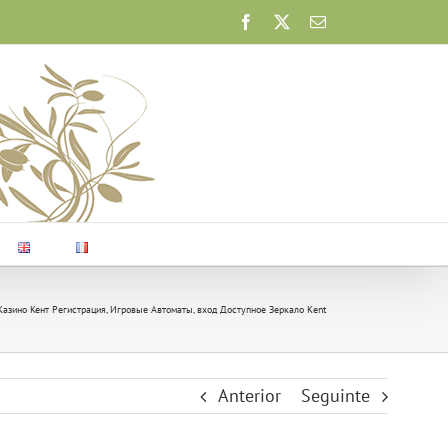
Facebook
X
Email
азино Кент Регистрация, Игровые Автоматы, вход Доступное Зеркало Kent
Anterior
Seguinte