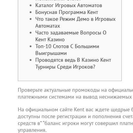
Каталог Игровых Автоматов
Бонусная Программа Кент
Что такое Режим Демо в Игровых
Автоматах
Часто задаваемые Вопросы О
Кент Казино
Топ-10 Слотов С Большими
Выигрышами
Проводятся ведь В Казино Кент
Турниры Среди Игроков?
Проверьте актуальные промокоды на официально
платежными системами на вывод неснижаемых из
На официальном сайте Kent вас ждете щедрые 
доступны после регистрации и пополнения счет
средств в” “баланс игроки могут совершил пла
управления.