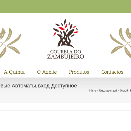
A Quinta
O Azeite
Produtos
Contactos
овые Автоматы, вход Доступное
Início
Uncategorized
Онлайн К