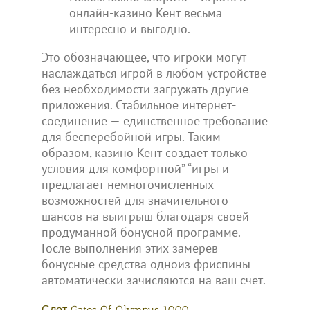
онлайн-казино Кент весьма
интересно и выгодно.
Это обозначающее, что игроки могут
наслаждаться игрой в любом устройстве
без необходимости загружать другие
приложения. Стабильное интернет-
соединение — единственное требование
для бесперебойной игры. Таким
образом, казино Кент создает только
условия для комфортной” “игры и
предлагает немногочисленных
возможностей для значительного
шансов на выигрыш благодаря своей
продуманной бонусной программе.
Госле выполнения этих замерев
бонусные средства одноиз фриспины
автоматически зачисляются на ваш счет.
Слот Gates Of Olympus 1000