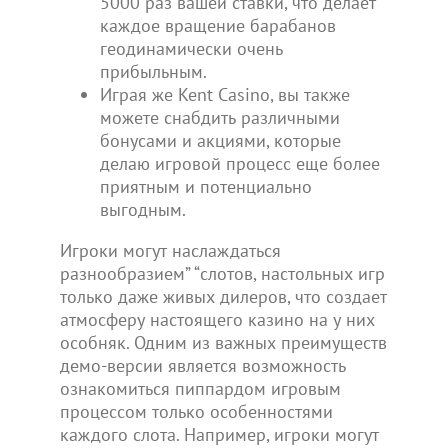
5000 раз вашей ставки, что делает
каждое вращение барабанов
геодинамически очень
прибыльным.
Играя же Kent Casino, вы также
можете снабдить различными
бонусами и акциями, которые
делаю игровой процесс еще более
приятным и потенциально
выгодным.
Игроки могут наслаждаться
разнообразием” “слотов, настольных игр
только даже живых дилеров, что создает
атмосферу настоящего казино на у них
особняк. Одним из важных преимуществ
демо-версии является возможность
ознакомиться пиппардом игровым
процессом только особенностями
каждого слота. Например, игроки могут