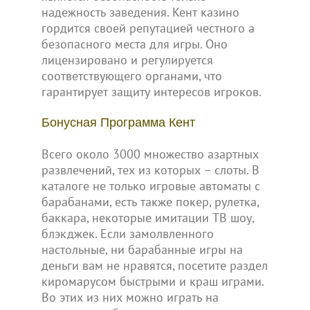
надежность заведения. Кент казино
гордится своей репутацией честного а
безопасного места для игры. Оно
лицензировано и регулируется
соответствующего органами, что
гарантирует защиту интересов игроков.
Бонусная Программа Кент
Всего около 3000 множество азартных
развлечений, тех из которых – слоты. В
каталоге не только игровые автоматы с
барабанами, есть также покер, рулетка,
баккара, некоторые имитации ТВ шоу,
блэкджек. Если замолвленного
настольные, ни барабанные игры на
деньги вам не нравятся, посетите раздел
киромарусом быстрыми и краш играми.
Во этих из них можно играть на