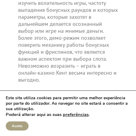
изучить волатильность игры, частоту
выпадения бонусных раундов и которых
параметры, которые захотят в
дальнейшем делается осознанный
выбор или игре на мнимые деньги.
Более этого, демо-режим позволяет
поверить механику работы бонусных
функций и фриспинов, что является
важном аспектом при выбора слота.
Невозможно возразить – играть в
онлайн-казино Кент весьма интересно и
выгодно.
Бездепозитный Бонус В Kentcasino:
Este site utiliza cookies para permitir uma melhor experiência
Как Получить Бесплатные Фриспины?
por parte do utilizador. Ao navegar no site estará a consentir a
sua utilização.
Poderá alterar aqui as suas
preferências
.
Скачать приложение казино Кент на
телефон вы сможете” “желающим и без
Aceito
регистрации прямо с официального