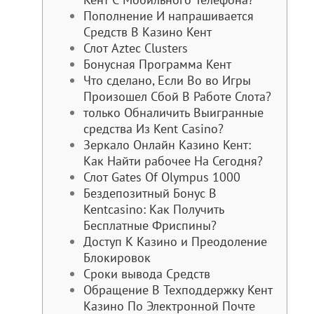
Пополнение И напрашивается
Средств В Казино Кент
Слот Aztec Clusters
Бонусная Программа Кент
Что сделано, Если Во во Игры
Произошел Сбой В Работе Слота?
только Обналичить Выигранные
средства Из Kent Casino?
Зеркало Онлайн Казино Кент:
Как Найти рабочее На Сегодня?
Слот Gates Of Olympus 1000
Бездепозитный Бонус В
Kentcasino: Как Получить
Бесплатные Фриспины?
Доступ К Казино и Преодоление
Блокировок
Сроки вывода Средств
Обращение В Техподдержку Кент
Казино По Электронной Почте