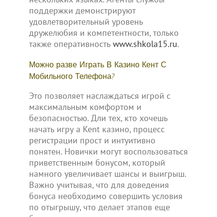
поддержки демонстрируют
удовлетворительный уровень
дружелюбия и компетентности, только
также оперативность
www.shkola15.ru
.
Можно разве Играть В Казино Кент С
Мобильного Телефона?
Это позволяет наслаждаться игрой с
максимальным комфортом и
безопасностью. Дли тех, кто хочешь
начать игру а Kent казино, процесс
регистрации прост и интуитивно
понятен. Новички могут воспользоваться
приветственным бонусом, который
намного увеличивает шансы и выигрыш.
Важно учитывая, что для доведения
бонуса необходимо совершить условия
по отыгрышу, что делает этапов еще