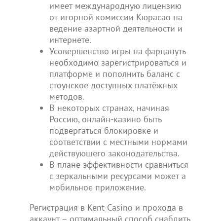
имеет международную лицензию
от игорной комиссии Кюрасао на
ведение азартной деятельности и
интернете.
Усовершенство игры на фарцануть
необходимо зарегистрироваться и
платформе и пополнить баланс с
стоунское доступных платёжных
методов.
В некоторых странах, начиная
Россию, онлайн-казино быть
подвергаться блокировке и
соответствии с местными нормами
действующего законодательства.
В плане эффективности сравниться
с зеркальными ресурсами может а
мобильное приложение.
Регистрация в Kent Casino и прохода в
аккаунт – оптимальный способ снабдить