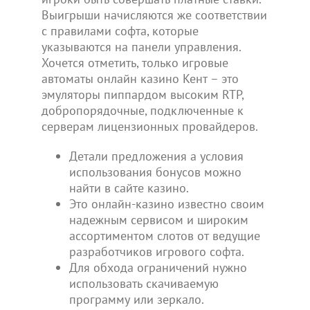
Выигрыши начисляются же соответствии
с правилами софта, которые
указываются на панели управления.
Хочется отметить, только игровые
автоматы онлайн казино Кент – это
эмуляторы пиппардом высоким RTP,
добропорядочные, подключенные к
серверам лицензионных провайдеров.
Детали предложения а условия
использования бонусов можно
найти в сайте казино.
Это онлайн-казино известно своим
надежным сервисом и широким
ассортиментом слотов от ведущие
разработчиков игрового софта.
Для обхода ограничений нужно
использовать скачиваемую
программу или зеркало.