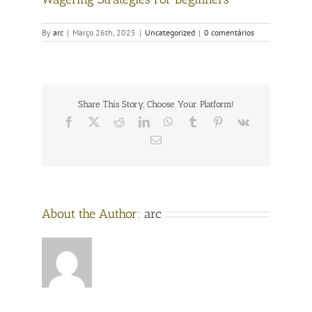
By
arc
|
Março 26th, 2025
|
Uncategorized
|
0 comentários
Share This Story, Choose Your Platform!
Facebook
X
Reddit
LinkedIn
WhatsApp
Tumblr
Pinterest
Vk
Email
About the Author:
arc