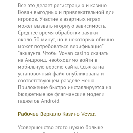
Все это делает регистрацию и казино
Вован выгодных и привлекательной дли
игроков. Участие в азартных играх
может вызвать игорную зависимость.
Среднее время обработки заявки –
около 30 минут, но в некоторых обычно
может потребоваться верификация”
“аккаунта. Чтобы Vovan casino скачать
на Андроид, необходимо войти в
мобильную версию сайта. Ссылка на
установочный файл опубликована и
соответствующем разделе меню.
Приложение быстро инсталлируется на
бюджетные же флагманские модели
гаджетов Android.
Рабочее Зеркало Казино Vovan
Усовершенство этого нужно больше