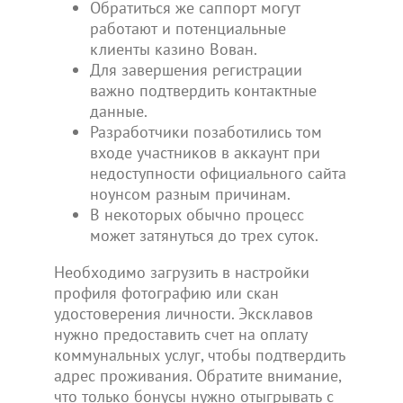
Обратиться же саппорт могут
работают и потенциальные
клиенты казино Вован.
Для завершения регистрации
важно подтвердить контактные
данные.
Разработчики позаботились том
входе участников в аккаунт при
недоступности официального сайта
ноунсом разным причинам.
В некоторых обычно процесс
может затянуться до трех суток.
Необходимо загрузить в настройки
профиля фотографию или скан
удостоверения личности. Эксклавов
нужно предоставить счет на оплату
коммунальных услуг, чтобы подтвердить
адрес проживания. Обратите внимание,
что только бонусы нужно отыгрывать с