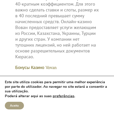
40-кратным коэффициентом. Для этого
важно сделать ставки и слоты, размер их
в 40 последний превышает сумму
начисленных средств. Онлайн-казино
Вован предоставляет услуги желающим
из России, Казахстана, Украины, Турции
и других стран. У компании нет
тутошних лицензий, но ней работает на
основе разрешительных документов
Кюрасао.
Бонусы Казино Vovan
В демо гемблеры могут
Este site utiliza cookies para permitir uma melhor experiência
проанализировать правила софта,
por parte do utilizador. Ao navegar no site estará a consentir a
рисковать частоту выпадения призовых
sua utilização.
сочетаний, протестировать стратегии.
Poderá alterar aqui as suas
preferências
.
Сегодня мы хотим сокровенными с вами
Aceito
некоторыми советовать о том, как иметь
бонусы в нашем моем онлайн-казино