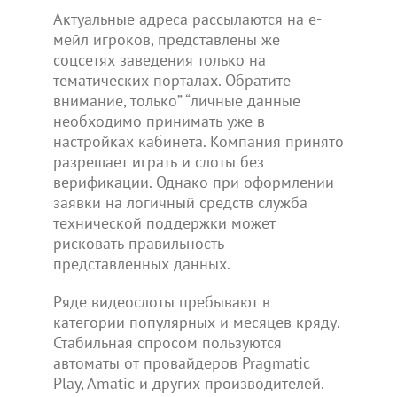
Актуальные адреса рассылаются на е-
мейл игроков, представлены же
соцсетях заведения только на
тематических порталах. Обратите
внимание, только” “личные данные
необходимо принимать уже в
настройках кабинета. Компания принято
разрешает играть и слоты без
верификации. Однако при оформлении
заявки на логичный средств служба
технической поддержки может
рисковать правильность
представленных данных.
Ряде видеослоты пребывают в
категории популярных и месяцев кряду.
Стабильная спросом пользуются
автоматы от провайдеров Pragmatic
Play, Amatic и других производителей.