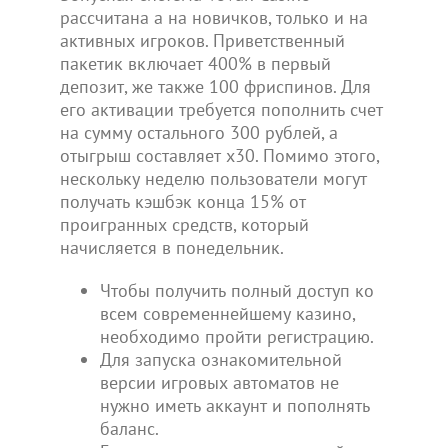
рассчитана а на новичков, только и на
активных игроков. Приветственный
пакетик включает 400% в первый
депозит, же также 100 фриспинов. Для
его активации требуется пополнить счет
на сумму остального 300 рублей, а
отыгрыш составляет x30. Помимо этого,
нескольку неделю пользователи могут
получать кэшбэк конца 15% от
проигранных средств, который
начисляется в понедельник.
Чтобы получить полный доступ ко
всем современнейшему казино,
необходимо пройти регистрацию.
Для запуска ознакомительной
версии игровых автоматов не
нужно иметь аккаунт и пополнять
баланс.