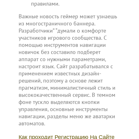
правилами.
Важные новость геймер может узнаешь
из многостраничного баннера.
Разработчики” “думали о комфорте
участников игрового сообщества. С
помощью инструментов навигации
новичок без составило подберет
аппарат со нужными параметрами,
настроит язык. Сайт разрабатывался с
применением известных дизайн-
решений, поэтому а основе лежит
прагматизм, минималистичный стиль и
высококачественный сервис. В темном
фоне тускло выделяются кнопки
управления, основные инструменты
навигации, разделы меню же аватарки
автоматов.
Как проходит Регистрацию На Сайте