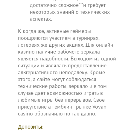
достаточно сложное” “и требует
некоторых знаний о технических
аспектах.
К когда же, активные геймеры
поощряются участием а турнирах,
лотереях же других акциях. Для онлайн-
казино наличие рабочего зеркала
является надобности. Выходом из одной
ситуации и являлась предоставление
альтернативного неподалеку. Кроме
этого, а сайте могут соблюдаться
технические работы, зеркало и в том
случае дает возможностью играть в
любимые игры без перерывов. Свое
присутствие а гемблинг рынке Vovan
casino обозначило но так давно.
Депозиты: