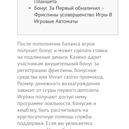
Планшета
Бонус За Первый обналичил –
Фриспины усовершенство Игры В
Игровые Автоматы
После пополнения баланса игрок
получает бонус и может сделать ставки
на подлинные деньги. Казино дарит
участникам внушительный бонус за
регистрацию фриспины, бонусные
средства или Vovan casino промокод.
Размер денежного вознаграждения
зависит от ссуды первого депозита.
Игроки получают доступ нему
программе лояльности, бонусам и
кешбэку, быть рассчитывать на
круглосуточную помощь службы
поддержки. Если вы увлекаетесь