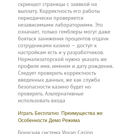
скриншот страницы с заявкой на
выплату. Корректность его работы
периодически проверяется
независимыми лабораториями. Это
означает, только гемблеры могут даже
бояться занижения процентов отдачи
сотрудниками казино — доступ к
настройкам есть и у разработчиков.
Нормализаторской нужно указать же
профиле имя, именем и дату рождения.
Следует проверить корректность
введенных данных, же как служба
безопасности казино будет но
проверять. Альтернативные
использовать входа
Играть Бесплатно: Преимущества же
Особенности Демо Режима
Бонусная система Vovan Casino