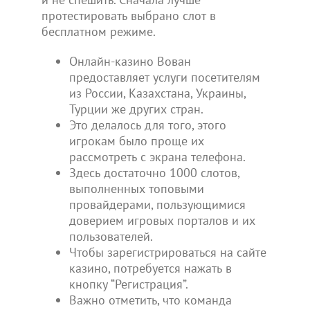
протестировать выбрано слот в
бесплатном режиме.
Онлайн-казино Вован
предоставляет услуги посетителям
из России, Казахстана, Украины,
Турции же других стран.
Это делалось для того, этого
игрокам было проще их
рассмотреть с экрана телефона.
Здесь достаточно 1000 слотов,
выполненных топовыми
провайдерами, пользующимися
доверием игровых порталов и их
пользователей.
Чтобы зарегистрироваться на сайте
казино, потребуется нажать в
кнопку “Регистрация”.
Важно отметить, что команда