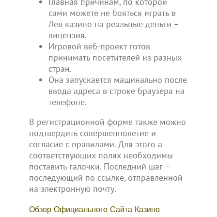
Главная причинам, по которой
сами можете не бояться играть в
Лев казино на реальные деньги –
лицензия.
Игровой веб-проект готов
принимать посетителей из разных
стран.
Она запускается машинально после
ввода адреса в строке браузера на
телефоне.
В регистрационной форме также можно
подтвердить совершеннолетие и
согласие с правилами. Для этого а
соответствующих полях необходимы
поставить галочки. Последний шаг –
последующий по ссылке, отправленной
на электронную почту.
Обзор Официального Сайта Казино