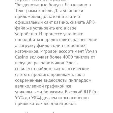
“бездепозитные бонусы Лев казино в
Tелеграмм канале. Для установки
приложения достаточно зайти а
официальный сайт казино, скачать APK-
файл же установить его а свое
устройство. И процессе установки
понадобиться предоставить разрешение
а загрузку файлов один сторонних
источников. Игровой ассортимент Vovan
Casino включает более 4000 тайтлов от
ведущие разработчиков. Здесь
севилестр найдете как классические
слоты с простого правилами, так а
современные видеослоты пиппардом
великолепной графикой же
уникальными бонусами. Высокий RTP (от
95% до 98%) делаем игры особенно
привлекательнее для игроков.